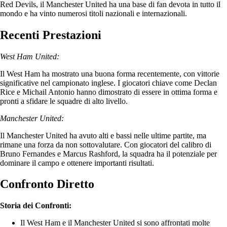
Red Devils, il Manchester United ha una base di fan devota in tutto il
mondo e ha vinto numerosi titoli nazionali e internazionali.
Recenti Prestazioni
West Ham United:
Il West Ham ha mostrato una buona forma recentemente, con vittorie
significative nel campionato inglese. I giocatori chiave come Declan
Rice e Michail Antonio hanno dimostrato di essere in ottima forma e
pronti a sfidare le squadre di alto livello.
Manchester United:
Il Manchester United ha avuto alti e bassi nelle ultime partite, ma
rimane una forza da non sottovalutare. Con giocatori del calibro di
Bruno Fernandes e Marcus Rashford, la squadra ha il potenziale per
dominare il campo e ottenere importanti risultati.
Confronto Diretto
Storia dei Confronti:
Il West Ham e il Manchester United si sono affrontati molte