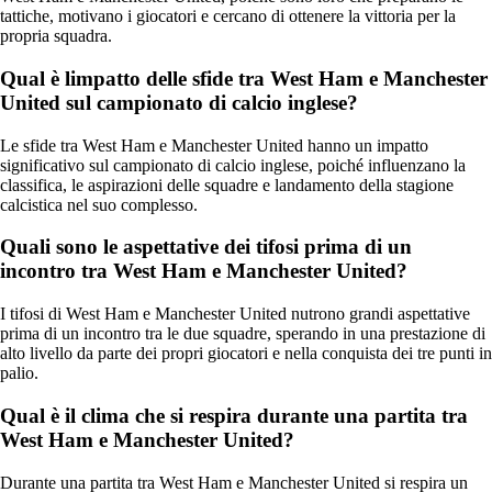
tattiche, motivano i giocatori e cercano di ottenere la vittoria per la
propria squadra.
Qual è limpatto delle sfide tra West Ham e Manchester
United sul campionato di calcio inglese?
Le sfide tra West Ham e Manchester United hanno un impatto
significativo sul campionato di calcio inglese, poiché influenzano la
classifica, le aspirazioni delle squadre e landamento della stagione
calcistica nel suo complesso.
Quali sono le aspettative dei tifosi prima di un
incontro tra West Ham e Manchester United?
I tifosi di West Ham e Manchester United nutrono grandi aspettative
prima di un incontro tra le due squadre, sperando in una prestazione di
alto livello da parte dei propri giocatori e nella conquista dei tre punti in
palio.
Qual è il clima che si respira durante una partita tra
West Ham e Manchester United?
Durante una partita tra West Ham e Manchester United si respira un