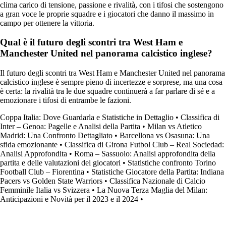
clima carico di tensione, passione e rivalità, con i tifosi che sostengono
a gran voce le proprie squadre e i giocatori che danno il massimo in
campo per ottenere la vittoria.
Qual è il futuro degli scontri tra West Ham e
Manchester United nel panorama calcistico inglese?
Il futuro degli scontri tra West Ham e Manchester United nel panorama
calcistico inglese è sempre pieno di incertezze e sorprese, ma una cosa
è certa: la rivalità tra le due squadre continuerà a far parlare di sé e a
emozionare i tifosi di entrambe le fazioni.
Coppa Italia: Dove Guardarla e Statistiche in Dettaglio
•
Classifica di
Inter – Genoa: Pagelle e Analisi della Partita
•
Milan vs Atletico
Madrid: Una Confronto Dettagliato
•
Barcellona vs Osasuna: Una
sfida emozionante
•
Classifica di Girona Futbol Club – Real Sociedad:
Analisi Approfondita
•
Roma – Sassuolo: Analisi approfondita della
partita e delle valutazioni dei giocatori
•
Statistiche confronto Torino
Football Club – Fiorentina
•
Statistiche Giocatore della Partita: Indiana
Pacers vs Golden State Warriors
•
Classifica Nazionale di Calcio
Femminile Italia vs Svizzera
•
La Nuova Terza Maglia del Milan:
Anticipazioni e Novità per il 2023 e il 2024
•