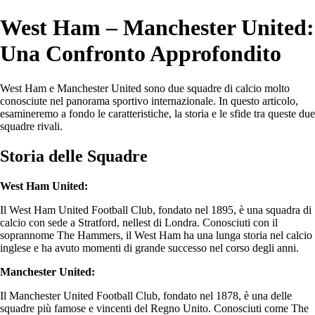
West Ham – Manchester United:
Una Confronto Approfondito
West Ham e Manchester United sono due squadre di calcio molto
conosciute nel panorama sportivo internazionale. In questo articolo,
esamineremo a fondo le caratteristiche, la storia e le sfide tra queste due
squadre rivali.
Storia delle Squadre
West Ham United:
Il West Ham United Football Club, fondato nel 1895, è una squadra di
calcio con sede a Stratford, nellest di Londra. Conosciuti con il
soprannome The Hammers, il West Ham ha una lunga storia nel calcio
inglese e ha avuto momenti di grande successo nel corso degli anni.
Manchester United:
Il Manchester United Football Club, fondato nel 1878, è una delle
squadre più famose e vincenti del Regno Unito. Conosciuti come The