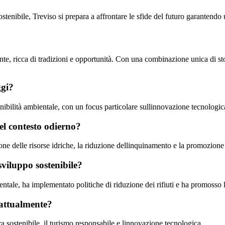
stenibile, Treviso si prepara a affrontare le sfide del futuro garantendo
te, ricca di tradizioni e opportunità. Con una combinazione unica di st
ggi?
ibilità ambientale, con un focus particolare sullinnovazione tecnologica 
el contesto odierno?
tione delle risorse idriche, la riduzione dellinquinamento e la promozion
sviluppo sostenibile?
ientale, ha implementato politiche di riduzione dei rifiuti e ha promosso 
 attualmente?
ra sostenibile, il turismo responsabile e linnovazione tecnologica.