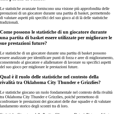
Le statistiche avanzate forniscono una visione più approfondita delle
prestazioni di un giocatore durante una partita di basket, permettendo
di valutare aspetti più specifici del suo gioco al di là delle statistiche
tradizionali.
Come possono le statistiche di un giocatore durante
una partita di basket essere utilizzate per migliorare le
sue prestazioni future?
Le statistiche di un giocatore durante una partita di basket possono
essere analizzate per identificare punti di forza e aree di miglioramento,
consentendo al giocatore e allallenatore di lavorare su specifici aspetti
del suo gioco per migliorare le prestazioni future.
Qual è il ruolo delle statistiche nel contesto della
rivalità tra Oklahoma City Thunder e Grizzlies?
Le statistiche giocano un ruolo fondamentale nel contesto della rivalità
tra Oklahoma City Thunder e Grizzlies, poiché permettono di
confrontare le prestazioni dei giocatori delle due squadre e di valutare
landamento storico degli scontri tra di loro.