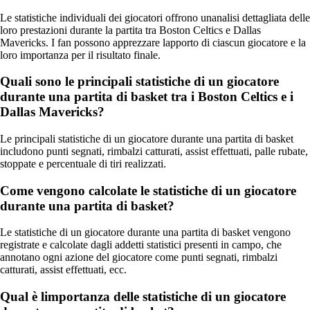
Le statistiche individuali dei giocatori offrono unanalisi dettagliata delle
loro prestazioni durante la partita tra Boston Celtics e Dallas
Mavericks. I fan possono apprezzare lapporto di ciascun giocatore e la
loro importanza per il risultato finale.
Quali sono le principali statistiche di un giocatore
durante una partita di basket tra i Boston Celtics e i
Dallas Mavericks?
Le principali statistiche di un giocatore durante una partita di basket
includono punti segnati, rimbalzi catturati, assist effettuati, palle rubate,
stoppate e percentuale di tiri realizzati.
Come vengono calcolate le statistiche di un giocatore
durante una partita di basket?
Le statistiche di un giocatore durante una partita di basket vengono
registrate e calcolate dagli addetti statistici presenti in campo, che
annotano ogni azione del giocatore come punti segnati, rimbalzi
catturati, assist effettuati, ecc.
Qual è limportanza delle statistiche di un giocatore