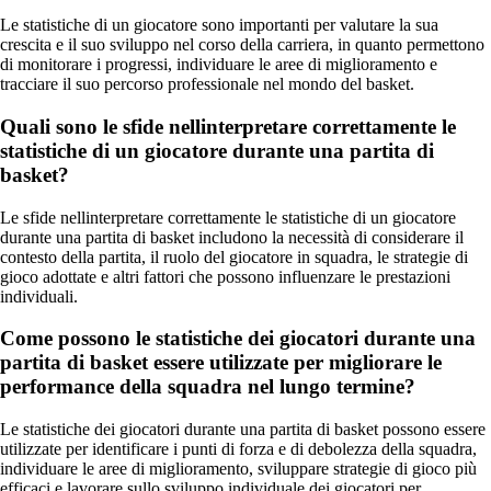
Le statistiche di un giocatore sono importanti per valutare la sua
crescita e il suo sviluppo nel corso della carriera, in quanto permettono
di monitorare i progressi, individuare le aree di miglioramento e
tracciare il suo percorso professionale nel mondo del basket.
Quali sono le sfide nellinterpretare correttamente le
statistiche di un giocatore durante una partita di
basket?
Le sfide nellinterpretare correttamente le statistiche di un giocatore
durante una partita di basket includono la necessità di considerare il
contesto della partita, il ruolo del giocatore in squadra, le strategie di
gioco adottate e altri fattori che possono influenzare le prestazioni
individuali.
Come possono le statistiche dei giocatori durante una
partita di basket essere utilizzate per migliorare le
performance della squadra nel lungo termine?
Le statistiche dei giocatori durante una partita di basket possono essere
utilizzate per identificare i punti di forza e di debolezza della squadra,
individuare le aree di miglioramento, sviluppare strategie di gioco più
efficaci e lavorare sullo sviluppo individuale dei giocatori per