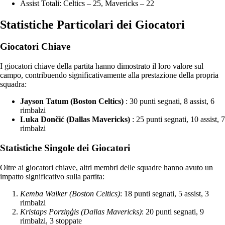
Assist Totali: Celtics – 25, Mavericks – 22
Statistiche Particolari dei Giocatori
Giocatori Chiave
I giocatori chiave della partita hanno dimostrato il loro valore sul
campo, contribuendo significativamente alla prestazione della propria
squadra:
Jayson Tatum (Boston Celtics)
: 30 punti segnati, 8 assist, 6
rimbalzi
Luka Dončić (Dallas Mavericks)
: 25 punti segnati, 10 assist, 7
rimbalzi
Statistiche Singole dei Giocatori
Oltre ai giocatori chiave, altri membri delle squadre hanno avuto un
impatto significativo sulla partita:
Kemba Walker (Boston Celtics)
: 18 punti segnati, 5 assist, 3
rimbalzi
Kristaps Porziņģis (Dallas Mavericks)
: 20 punti segnati, 9
rimbalzi, 3 stoppate