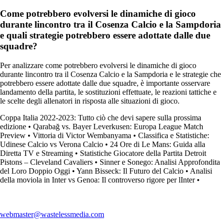
Come potrebbero evolversi le dinamiche di gioco
durante lincontro tra il Cosenza Calcio e la Sampdoria
e quali strategie potrebbero essere adottate dalle due
squadre?
Per analizzare come potrebbero evolversi le dinamiche di gioco
durante lincontro tra il Cosenza Calcio e la Sampdoria e le strategie che
potrebbero essere adottate dalle due squadre, è importante osservare
landamento della partita, le sostituzioni effettuate, le reazioni tattiche e
le scelte degli allenatori in risposta alle situazioni di gioco.
Coppa Italia 2022-2023: Tutto ciò che devi sapere sulla prossima
edizione
•
Qarabağ vs. Bayer Leverkusen: Europa League Match
Preview
•
Vittoria di Victor Wembanyama
•
Classifica e Statistiche:
Udinese Calcio vs Verona Calcio
•
24 Ore di Le Mans: Guida alla
Diretta TV e Streaming
•
Statistiche Giocatore della Partita Detroit
Pistons – Cleveland Cavaliers
•
Sinner e Sonego: Analisi Approfondita
del Loro Doppio Oggi
•
Yann Bisseck: Il Futuro del Calcio
•
Analisi
della moviola in Inter vs Genoa: Il controverso rigore per lInter
•
webmaster@wastelessmedia.com