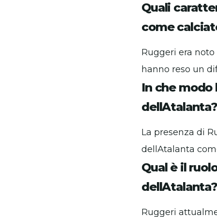
Quali caratte
come calciat
Ruggeri era noto 
hanno reso un di
In che modo l
dellAtalanta
La presenza di R
dellAtalanta com
Qual è il ruo
dellAtalanta
Ruggeri attualmen