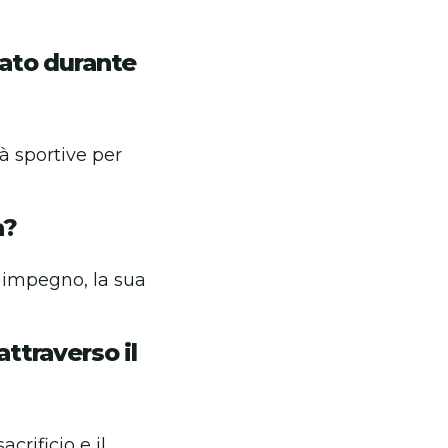
tato durante
à sportive per
a?
o impegno, la sua
attraverso il
crificio e il