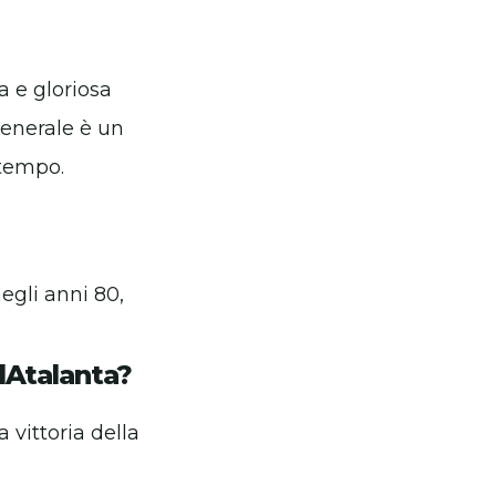
a e gloriosa
 generale è un
 tempo.
egli anni 80,
.
 lAtalanta?
 vittoria della