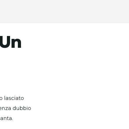
 Un
no lasciato
senza dubbio
anta.