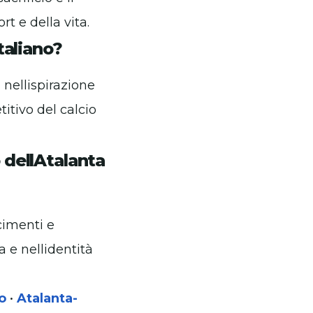
 e della vita.
taliano?
 nellispirazione
itivo del calcio
 dellAtalanta
cimenti e
a e nellidentità
o
•
Atalanta-