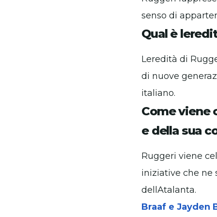
senso di apparten
Qual è leredi
Leredità di Rugge
di nuove generazio
italiano.
Come viene ce
e della sua c
Ruggeri viene cel
iniziative che ne 
dellAtalanta.
Braaf e Jayden B