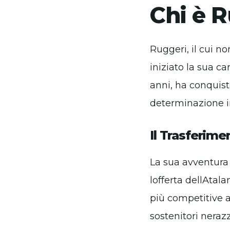
Chi è 
Ruggeri, il cui n
iniziato la sua c
anni, ha conquista
determinazione 
Il Trasferime
La sua avventura 
lofferta dellAtala
più competitive a
sostenitori nerazz