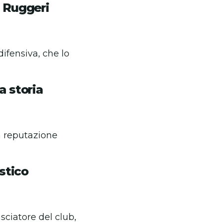
o Ruggeri
ifensiva, che lo
a storia
a reputazione
istico
sciatore del club,