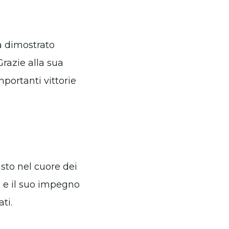
a dimostrato
Grazie alla sua
mportanti vittorie
sto nel cuore dei
ne e il suo impegno
ti.