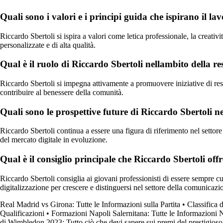
Quali sono i valori e i principi guida che ispirano il la
Riccardo Sbertoli si ispira a valori come letica professionale, la creativi
personalizzate e di alta qualità.
Qual è il ruolo di Riccardo Sbertoli nellambito della r
Riccardo Sbertoli si impegna attivamente a promuovere iniziative di res
contribuire al benessere della comunità.
Quali sono le prospettive future di Riccardo Sbertoli 
Riccardo Sbertoli continua a essere una figura di riferimento nel settor
del mercato digitale in evoluzione.
Qual è il consiglio principale che Riccardo Sbertoli of
Riccardo Sbertoli consiglia ai giovani professionisti di essere sempre cur
digitalizzazione per crescere e distinguersi nel settore della comunicazi
Real Madrid vs Girona: Tutte le Informazioni sulla Partita
•
Classifica 
Qualificazioni
•
Formazioni Napoli Salernitana: Tutte le Informazioni 
di Wimbledon 2023: Tutto ciò che devi sapere sui premi del prestigioso