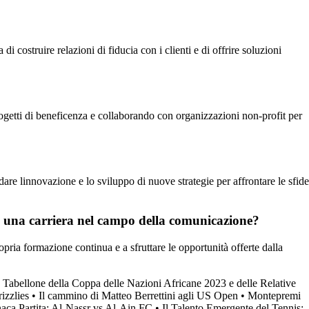
i costruire relazioni di fiducia con i clienti e di offrire soluzioni
ogetti di beneficenza e collaborando con organizzazioni non-profit per
are linnovazione e lo sviluppo di nuove strategie per affrontare le sfide
ere una carriera nel campo della comunicazione?
opria formazione continua e a sfruttare le opportunità offerte dalla
e Tabellone della Coppa delle Nazioni Africane 2023 e delle Relative
izzlies
•
Il cammino di Matteo Berrettini agli US Open
•
Montepremi
aca Partita: Al-Nassr vs Al-Ain FC
•
Il Talento Emergente del Tennis: