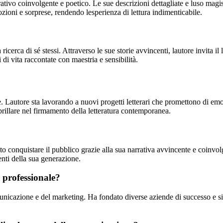
narrativo coinvolgente e poetico. Le sue descrizioni dettagliate e luso ma
zioni e sorprese, rendendo lesperienza di lettura indimenticabile.
icerca di sé stessi. Attraverso le sue storie avvincenti, lautore invita il le
di vita raccontate con maestria e sensibilità.
de. Lautore sta lavorando a nuovi progetti letterari che promettono di emoz
brillare nel firmamento della letteratura contemporanea.
to conquistare il pubblico grazie alla sua narrativa avvincente e coinvol
enti della sua generazione.
 professionale?
municazione e del marketing. Ha fondato diverse aziende di successo e si