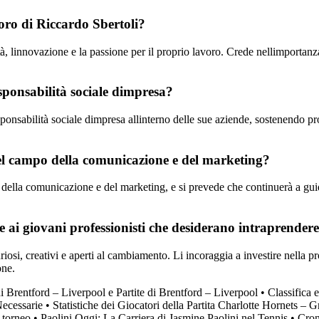
voro di Riccardo Sbertoli?
tà, linnovazione e la passione per il proprio lavoro. Crede nellimportanza d
esponsabilità sociale dimpresa?
ponsabilità sociale dimpresa allinterno delle sue aziende, sostenendo pr
nel campo della comunicazione e del marketing?
e della comunicazione e del marketing, e si prevede che continuerà a guid
fre ai giovani professionisti che desiderano intraprend
iosi, creativi e aperti al cambiamento. Li incoraggia a investire nella pr
one.
di Brentford – Liverpool e Partite di Brentford – Liverpool
•
Classifica 
Necessarie
•
Statistiche dei Giocatori della Partita Charlotte Hornets – Gr
 torneo
•
Paolini Oggi: La Carriera di Jasmine Paolini nel Tennis
•
Cron