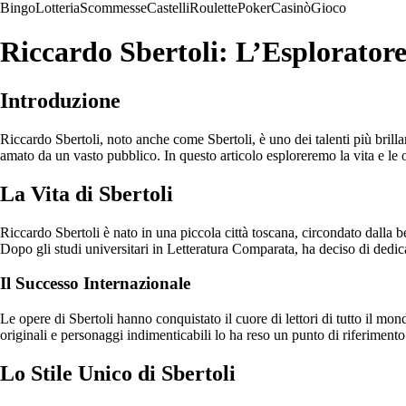
Bingo
Lotteria
Scommesse
Castelli
Roulette
Poker
Casinò
Gioco
Riccardo Sbertoli: L’Esploratore
Introduzione
Riccardo Sbertoli, noto anche come Sbertoli, è uno dei talenti più brill
amato da un vasto pubblico. In questo articolo esploreremo la vita e le o
La Vita di Sbertoli
Riccardo Sbertoli è nato in una piccola città toscana, circondato dalla 
Dopo gli studi universitari in Letteratura Comparata, ha deciso di dedicar
Il Successo Internazionale
Le opere di Sbertoli hanno conquistato il cuore di lettori di tutto il mo
originali e personaggi indimenticabili lo ha reso un punto di riferimen
Lo Stile Unico di Sbertoli