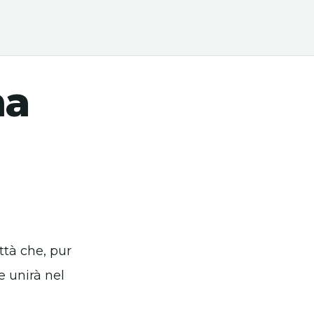
na
tà che, pur
 unirà nel