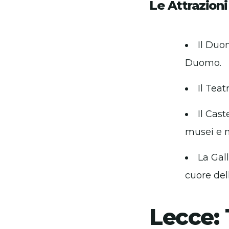
Le Attrazioni
Il Duo
Duomo.
Il Teat
Il Cast
musei e 
La Gal
cuore dell
Lecce: 