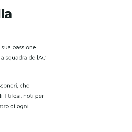
lla
a sua passione
 la squadra dellAC
ssoneri, che
I tifosi, noti per
ntro di ogni