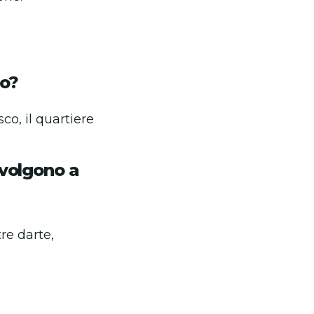
no?
co, il quartiere
svolgono a
re darte,