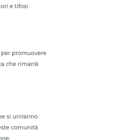
ri e tifosi
re per promuovere
ica che rimarrà
he si uniranno
ueste comunità
one.