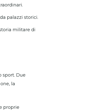
traordinari.
a palazzi storici.
toria militare di
o sport. Due
one, la
e proprie