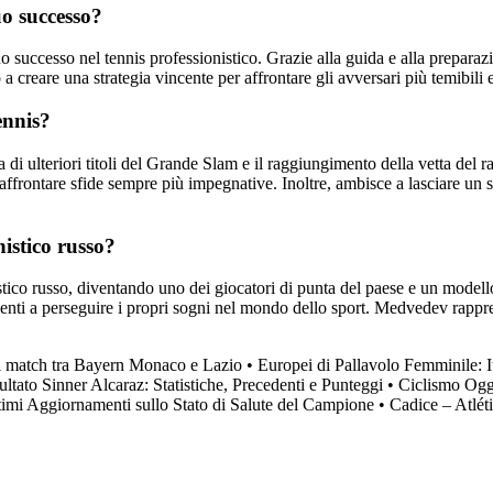
uo successo?
successo nel tennis professionistico. Grazie alla guida e alla preparazi
o a creare una strategia vincente per affrontare gli avversari più temibil
ennis?
a di ulteriori titoli del Grande Slam e il raggiungimento della vetta del
affrontare sfide sempre più impegnative. Inoltre, ambisce a lasciare un se
istico russo?
o russo, diventando uno dei giocatori di punta del paese e un modello pe
alenti a perseguire i propri sogni nel mondo dello sport. Medvedev rapp
il match tra Bayern Monaco e Lazio
•
Europei di Pallavolo Femminile: I
ultato Sinner Alcaraz: Statistiche, Precedenti e Punteggi
•
Ciclismo Oggi
imi Aggiornamenti sullo Stato di Salute del Campione
•
Cadice – Atlé