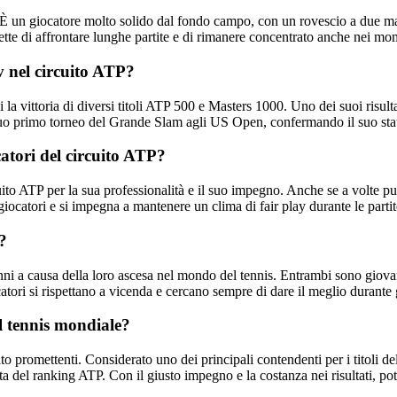
. È un giocatore molto solido dal fondo campo, con un rovescio a due mani 
ette di affrontare lunghe partite e di rimanere concentrato anche nei mome
v nel circuito ATP?
a vittoria di diversi titoli ATP 500 e Masters 1000. Uno dei suoi risultat
suo primo torneo del Grande Slam agli US Open, confermando il suo status
catori del circuito ATP?
cuito ATP per la sua professionalità e il suo impegno. Anche se a volte 
giocatori e si impegna a mantenere un clima di fair play durante le partit
?
ni a causa della loro ascesa nel mondo del tennis. Entrambi sono giovani
atori si rispettano a vicenda e cercano sempre di dare il meglio durante g
l tennis mondiale?
o promettenti. Considerato uno dei principali contendenti per i titoli
tta del ranking ATP. Con il giusto impegno e la costanza nei risultati, p