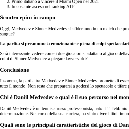
Primo italiano a vincere il Miami Open nel 2021
In costante ascesa nel ranking ATP
Scontro epico in campo
Oggi, Medvedev e Sinner Medvedev si sfideranno in un match che promette
sangue?
La partita si preannuncia emozionante e piena di colpi spettacolari
Sarà interessante vedere come i due giocatori si adattano al gioco dellav
colpi di Sinner Medvedev a piegare lavversario?
Conclusione
Insomma, la partita tra Medvedev e Sinner Medvedev promette di essere u
tutto il mondo. Non resta che prepararsi a godersi lo spettacolo e tifare 
Chi è Daniil Medvedev e qual è il suo percorso nel mon
Daniil Medvedev è un tennista russo professionista, nato il 11 febbraio 1
determinazione. Nel corso della sua carriera, ha vinto diversi titoli imp
Quali sono le principali caratteristiche del gioco di D