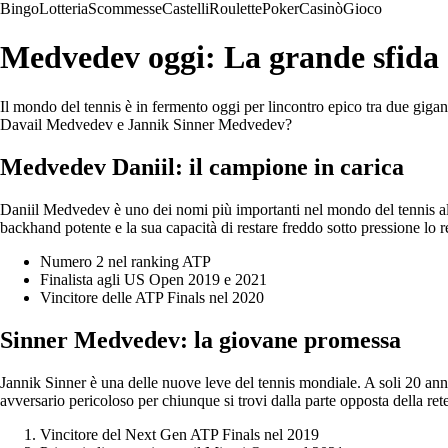
Bingo
Lotteria
Scommesse
Castelli
Roulette
Poker
Casinò
Gioco
Medvedev oggi: La grande sfida
Il mondo del tennis è in fermento oggi per lincontro epico tra due gig
Davail Medvedev e Jannik Sinner Medvedev?
Medvedev Daniil: il campione in carica
Daniil Medvedev è uno dei nomi più importanti nel mondo del tennis al gi
backhand potente e la sua capacità di restare freddo sotto pressione lo
Numero 2 nel ranking ATP
Finalista agli US Open 2019 e 2021
Vincitore delle ATP Finals nel 2020
Sinner Medvedev: la giovane promessa
Jannik Sinner è una delle nuove leve del tennis mondiale. A soli 20 anni
avversario pericoloso per chiunque si trovi dalla parte opposta della rete
Vincitore del Next Gen ATP Finals nel 2019