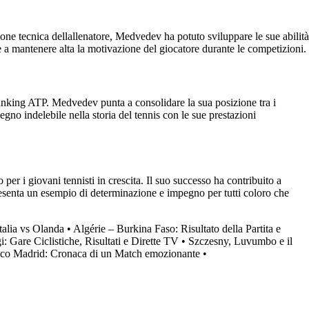
one tecnica dellallenatore, Medvedev ha potuto sviluppare le sue abilità
i e a mantenere alta la motivazione del giocatore durante le competizioni.
 ranking ATP. Medvedev punta a consolidare la sua posizione tra i
gno indelebile nella storia del tennis con le sue prestazioni
r i giovani tennisti in crescita. Il suo successo ha contribuito a
resenta un esempio di determinazione e impegno per tutti coloro che
talia vs Olanda
•
Algérie – Burkina Faso: Risultato della Partita e
: Gare Ciclistiche, Risultati e Dirette TV
•
Szczesny, Luvumbo e il
tico Madrid: Cronaca di un Match emozionante
•