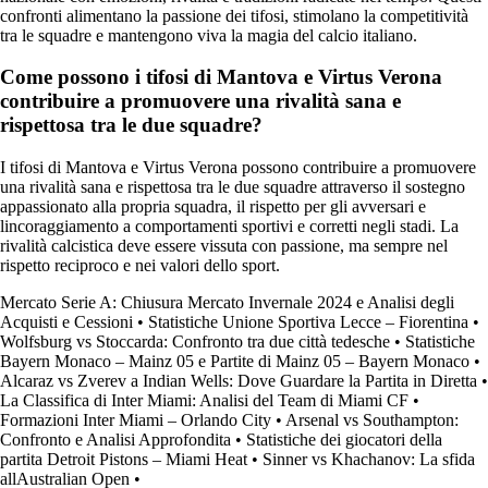
confronti alimentano la passione dei tifosi, stimolano la competitività
tra le squadre e mantengono viva la magia del calcio italiano.
Come possono i tifosi di Mantova e Virtus Verona
contribuire a promuovere una rivalità sana e
rispettosa tra le due squadre?
I tifosi di Mantova e Virtus Verona possono contribuire a promuovere
una rivalità sana e rispettosa tra le due squadre attraverso il sostegno
appassionato alla propria squadra, il rispetto per gli avversari e
lincoraggiamento a comportamenti sportivi e corretti negli stadi. La
rivalità calcistica deve essere vissuta con passione, ma sempre nel
rispetto reciproco e nei valori dello sport.
Mercato Serie A: Chiusura Mercato Invernale 2024 e Analisi degli
Acquisti e Cessioni
•
Statistiche Unione Sportiva Lecce – Fiorentina
•
Wolfsburg vs Stoccarda: Confronto tra due città tedesche
•
Statistiche
Bayern Monaco – Mainz 05 e Partite di Mainz 05 – Bayern Monaco
•
Alcaraz vs Zverev a Indian Wells: Dove Guardare la Partita in Diretta
•
La Classifica di Inter Miami: Analisi del Team di Miami CF
•
Formazioni Inter Miami – Orlando City
•
Arsenal vs Southampton:
Confronto e Analisi Approfondita
•
Statistiche dei giocatori della
partita Detroit Pistons – Miami Heat
•
Sinner vs Khachanov: La sfida
allAustralian Open
•