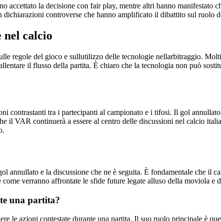
o accettato la decisione con fair play, mentre altri hanno manifestato ch
 dichiarazioni controverse che hanno amplificato il dibattito sul ruolo 
 nel calcio
sulle regole del gioco e sullutilizzo delle tecnologie nellarbitraggio. Mol
llentare il flusso della partita. È chiaro che la tecnologia non può sost
i contrastanti tra i partecipanti al campionato e i tifosi. Il gol annullat
che il VAR continuerà a essere al centro delle discussioni nel calcio ital
o.
 gol annullato e la discussione che ne è seguita. È fondamentale che il c
e come verranno affrontate le sfide future legate alluso della moviola e
te una partita?
 le azioni contestate durante una partita. Il suo ruolo principale è quell