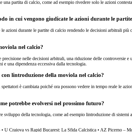
te una partita di calcio, come ad esempio rivedere solo le azioni contes
do in cui vengono giudicate le azioni durante le partite
le azioni durante le partite di calcio rendendo le decisioni arbitrali pi
moviola nel calcio?
 precisione nelle decisioni arbitrali, una riduzione delle controversie e 
oni e una dipendenza eccessiva dalla tecnologia.
i con lintroduzione della moviola nel calcio?
i spettatori è cambiata poiché ora possono vedere in tempo reale le azion
 come potrebbe evolversi nel prossimo futuro?
iore sviluppo della tecnologia, come ad esempio lintroduzione di sistemi 
o
•
U Craiova vs Rapid Bucarest: La Sfida Calcistica
•
AZ Picerno – Mon