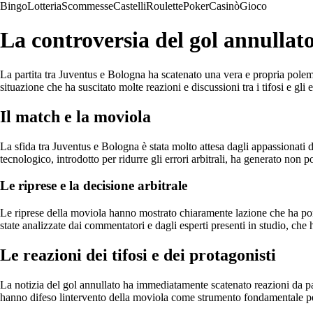
Bingo
Lotteria
Scommesse
Castelli
Roulette
Poker
Casinò
Gioco
La controversia del gol annullat
La partita tra Juventus e Bologna ha scatenato una vera e propria polemi
situazione che ha suscitato molte reazioni e discussioni tra i tifosi e gli e
Il match e la moviola
La sfida tra Juventus e Bologna è stata molto attesa dagli appassionati
tecnologico, introdotto per ridurre gli errori arbitrali, ha generato non p
Le riprese e la decisione arbitrale
Le riprese della moviola hanno mostrato chiaramente lazione che ha port
state analizzate dai commentatori e dagli esperti presenti in studio, che 
Le reazioni dei tifosi e dei protagonisti
La notizia del gol annullato ha immediatamente scatenato reazioni da par
hanno difeso lintervento della moviola come strumento fondamentale per 