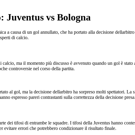
o: Juventus vs Bologna
ca a causa di un gol annullato, che ha portato alla decisione dellarbitro
sperti di calcio.
 di calcio, ma il momento più discusso è avvenuto quando un gol è stato
oche controversie nel corso della partita.
ato al gol, ma la decisione dellarbitro ha sorpreso molti spettatori. La
hanno espresso pareri contrastanti sulla correttezza della decisione presa
te dei tifosi di entrambe le squadre. I tifosi della Juventus hanno conte
evitare errori che potrebbero condizionare il risultato finale.