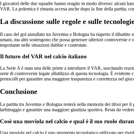
I giocatori delle due squadre hanno reagito in modo diverso: alcuni hann
VAR. La polemica è rimasta accesa anche dopo la fine della partita, con
La discussione sulle regole e sulle tecnologie
Il caso del gol annullato tra Juventus e Bologna ha riaperto il dibattito 
umani, ma altri sostengono che possa generare ulteriori controversie e ra
importante nelle situazioni dubbie e contestate.
Il futuro del VAR nel calcio italiano
La Serie A è stata una delle prime a introdurre il VAR, suscitando reazion
serie di controversie legate allutilizzo di questa tecnologia. È evidente 
protocolli per garantire una maggiore trasparenza e correttezza nel gioc
Conclusione
La partita tra Juventus e Bologna resterà nella memoria dei tifosi per il
larbitraggio e garantire una maggiore giustizia sportiva. Resta da veder
Cosè una moviola nel calcio e qual è il suo ruolo duran
Una moviola nel calcio è uno strumento tecnologico utilizzato per rivedere