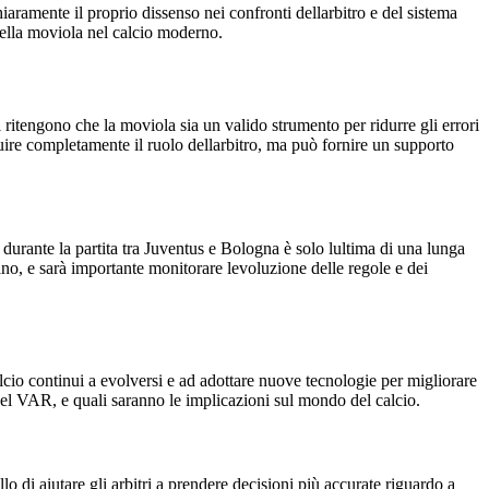
iaramente il proprio dissenso nei confronti dellarbitro e del sistema
della moviola nel calcio moderno.
ti ritengono che la moviola sia un valido strumento per ridurre gli errori
ituire completamente il ruolo dellarbitro, ma può fornire un supporto
o durante la partita tra Juventus e Bologna è solo lultima di una lunga
iano, e sarà importante monitorare levoluzione delle regole e dei
alcio continui a evolversi e ad adottare nuove tecnologie per migliorare
 del VAR, e quali saranno le implicazioni sul mondo del calcio.
o di aiutare gli arbitri a prendere decisioni più accurate riguardo a