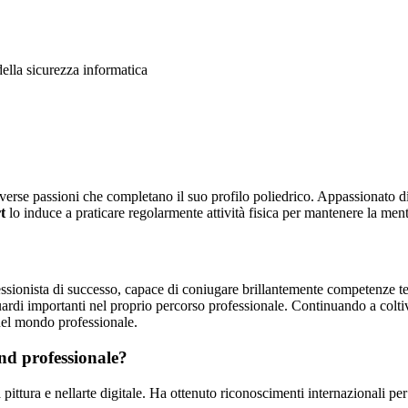
ella sicurezza informatica
verse passioni che completano il suo profilo poliedrico. Appassionato d
t
lo induce a praticare regolarmente attività fisica per mantenere la ment
ionista di successo, capace di coniugare brillantemente competenze tec
rdi importanti nel proprio percorso professionale. Continuando a coltiv
 nel mondo professionale.
nd professionale?
tura e nellarte digitale. Ha ottenuto riconoscimenti internazionali per la