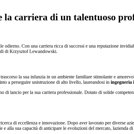
la carriera di un talentuoso prof
le odierno. Con una carriera ricca di successi e una reputazione invidi
guardi di Krzysztof Lewandowski.
rascorso la sua infanzia in un ambiente familiare stimolante e amorevol
nto a perseguire unistruzione di alto livello, laureandosi in
ingegneria 
i lancio per la sua carriera professionale. Dotato di solide competenz
cerca di eccellenza e innovazione. Dopo aver lavorato per diverse aziend
ale e alla sua capacità di anticipare le evoluzioni del mercato, laziend