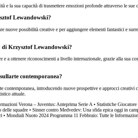
ità e la sua capacità di trasmettere emozioni profonde attraverso le sue 
rzysztof Lewandowski?
nuove possibilità creative e per aggiungere elementi fantastici e surreal
ica di Krzysztof Lewandowski?
 e a ottenere riconoscimenti a livello internazionale, grazie alla sua co
 sullarte contemporanea?
e contemporanea, introducendo nuove prospettive e approcci creativi che 
stico attuale.
rmazioni Verona – Juventus: Anteprima Serie A
•
Statistiche Giocator
o delle squadre
•
Sinner contro Medvedev: Una sfida epica oggi in cam
ri
•
Mondiali Nuoto 2024 Programma 11 Febbraio: Tutte le Informazion