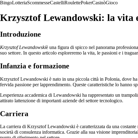
Bingo
Lotteria
Scommesse
Castelli
Roulette
Poker
Casinò
Gioco
Krzysztof Lewandowski: la vita e 
Introduzione
Krzysztof Lewandowski
è una figura di spicco nel panorama professiona
suo settore. In questo articolo esploreremo la vita, le passioni e i tra
Infanzia e formazione
Krzysztof Lewandowski è nato in una piccola città in Polonia, dove ha t
fervida passione per lapprendimento. Queste caratteristiche lo hanno spi
Lesperienza accademica di Lewandowski ha rappresentato un trampolino d
attirato lattenzione di importanti aziende del settore tecnologico.
Carriera
La carriera di Krzysztof Lewandowski è caratterizzata da una costante ri
società di consulenza informatica. Grazie alla sua visione imprenditori
punto di riferimento nel settore.