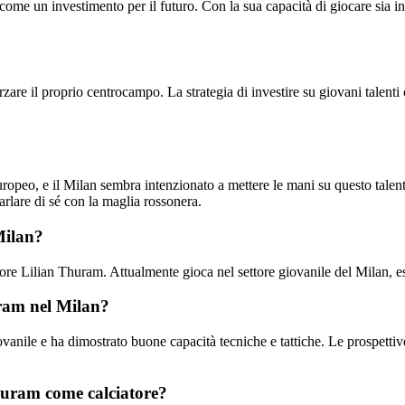
ome un investimento per il futuro. Con la sua capacità di giocare sia i
rzare il proprio centrocampo. La strategia di investire su giovani talen
peo, e il Milan sembra intenzionato a mettere le mani su questo talent
rlare di sé con la maglia rossonera.
Milan?
re Lilian Thuram. Attualmente gioca nel settore giovanile del Milan, es
uram nel Milan?
nile e ha dimostrato buone capacità tecniche e tattiche. Le prospettive 
Thuram come calciatore?