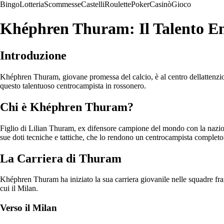
Bingo
Lotteria
Scommesse
Castelli
Roulette
Poker
Casinò
Gioco
Khéphren Thuram: Il Talento Em
Introduzione
Khéphren Thuram, giovane promessa del calcio, è al centro dellattenzi
questo talentuoso centrocampista in rossonero.
Chi è Khéphren Thuram?
Figlio di Lilian Thuram, ex difensore campione del mondo con la naziona
sue doti tecniche e tattiche, che lo rendono un centrocampista completo
La Carriera di Thuram
Khéphren Thuram ha iniziato la sua carriera giovanile nelle squadre franc
cui il Milan.
Verso il Milan