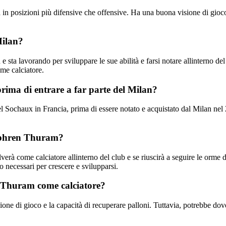
in posizioni più difensive che offensive. Ha una buona visione di gioco
Milan?
ta lavorando per sviluppare le sue abilità e farsi notare allinterno del
ome calciatore.
ima di entrare a far parte del Milan?
l Sochaux in Francia, prima di essere notato e acquistato dal Milan nel 20
Khéphren Thuram?
rà come calciatore allinterno del club e se riuscirà a seguire le orme d
o necessari per crescere e svilupparsi.
n Thuram come calciatore?
ione di gioco e la capacità di recuperare palloni. Tuttavia, potrebbe dover