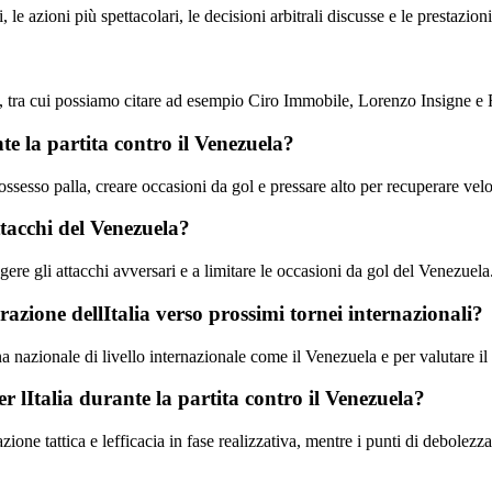
i, le azioni più spettacolari, le decisioni arbitrali discusse e le prestazion
tori, tra cui possiamo citare ad esempio Ciro Immobile, Lorenzo Insigne e
nte la partita contro il Venezuela?
possesso palla, creare occasioni da gol e pressare alto per recuperare vel
ttacchi del Venezuela?
gere gli attacchi avversari e a limitare le occasioni da gol del Venezuela
razione dellItalia verso prossimi tornei internazionali?
a nazionale di livello internazionale come il Venezuela e per valutare il l
er lItalia durante la partita contro il Venezuela?
azione tattica e lefficacia in fase realizzativa, mentre i punti di debolezza