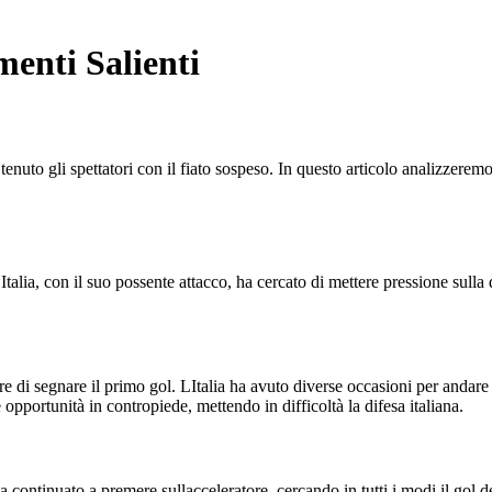
menti Salienti
tenuto gli spettatori con il fiato sospeso. In questo articolo analizzerem
talia, con il suo possente attacco, ha cercato di mettere pressione sulla 
di segnare il primo gol. LItalia ha avuto diverse occasioni per andare i
e opportunità in contropiede, mettendo in difficoltà la difesa italiana.
 ha continuato a premere sullacceleratore, cercando in tutti i modi il gol