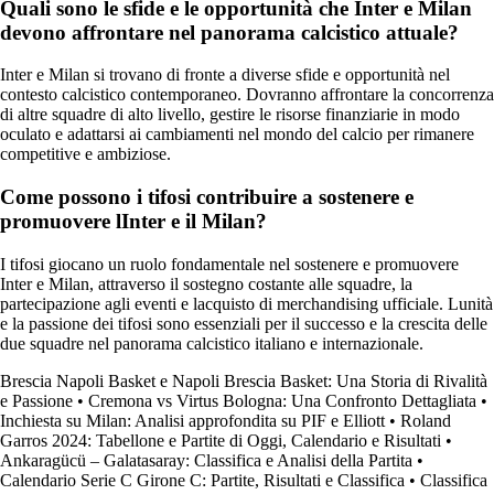
Quali sono le sfide e le opportunità che Inter e Milan
devono affrontare nel panorama calcistico attuale?
Inter e Milan si trovano di fronte a diverse sfide e opportunità nel
contesto calcistico contemporaneo. Dovranno affrontare la concorrenza
di altre squadre di alto livello, gestire le risorse finanziarie in modo
oculato e adattarsi ai cambiamenti nel mondo del calcio per rimanere
competitive e ambiziose.
Come possono i tifosi contribuire a sostenere e
promuovere lInter e il Milan?
I tifosi giocano un ruolo fondamentale nel sostenere e promuovere
Inter e Milan, attraverso il sostegno costante alle squadre, la
partecipazione agli eventi e lacquisto di merchandising ufficiale. Lunità
e la passione dei tifosi sono essenziali per il successo e la crescita delle
due squadre nel panorama calcistico italiano e internazionale.
Brescia Napoli Basket e Napoli Brescia Basket: Una Storia di Rivalità
e Passione
•
Cremona vs Virtus Bologna: Una Confronto Dettagliata
•
Inchiesta su Milan: Analisi approfondita su PIF e Elliott
•
Roland
Garros 2024: Tabellone e Partite di Oggi, Calendario e Risultati
•
Ankaragücü – Galatasaray: Classifica e Analisi della Partita
•
Calendario Serie C Girone C: Partite, Risultati e Classifica
•
Classifica