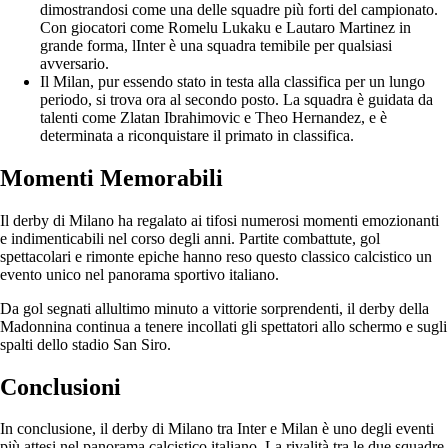
dimostrandosi come una delle squadre più forti del campionato.
Con giocatori come Romelu Lukaku e Lautaro Martinez in
grande forma, lInter è una squadra temibile per qualsiasi
avversario.
Il Milan, pur essendo stato in testa alla classifica per un lungo
periodo, si trova ora al secondo posto. La squadra è guidata da
talenti come Zlatan Ibrahimovic e Theo Hernandez, e è
determinata a riconquistare il primato in classifica.
Momenti Memorabili
Il derby di Milano ha regalato ai tifosi numerosi momenti emozionanti
e indimenticabili nel corso degli anni. Partite combattute, gol
spettacolari e rimonte epiche hanno reso questo classico calcistico un
evento unico nel panorama sportivo italiano.
Da gol segnati allultimo minuto a vittorie sorprendenti, il derby della
Madonnina continua a tenere incollati gli spettatori allo schermo e sugli
spalti dello stadio San Siro.
Conclusioni
In conclusione, il derby di Milano tra Inter e Milan è uno degli eventi
più attesi nel panorama calcistico italiano. La rivalità tra le due squadre,