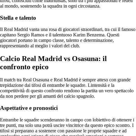
tifosi, conosciuti come madridistas, sono tra i più appassionati e fedeli
al mondo, sostenendo la squadra in ogni circostanza.
Stella e talento
Il Real Madrid vanta una rosa di giocatori straordinari, tra cui il famoso
capitano Sergio Ramos e il talentuoso Karim Benzema. Questi
giocatori portano in campo classe, talento e determinazione,
rappresentando al meglio i valori del club.
Calcio Real Madrid vs Osasuna: il
confronto epico
Il match tra Real Osasuna e Real Madrid è sempre atteso con grande
trepidazione dai tifosi di entrambe le squadre. Lintensità e la
competitività di questo confronto rendono la partita un vero spettacolo
da non perdere per gli amanti del calcio spagnolo.
Aspettative e pronostici
Entrambe le squadre scenderanno in campo con lobiettivo di ottenere i
tre punti, ma solo una potrà uscire vincitrice da questo epico scontro. I
tifosi si preparano a sostenere con passione le proprie squadre e ad