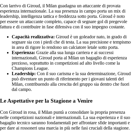
Con larrivo di Giroud, il Milan guadagna un attaccante di provata
esperienza internazionale. La sua presenza in campo porta un mix di
leadership, intelligenza tattica e freddezza sotto porta. Giroud è noto
per essere un attaccante completo, capace di segnare gol di pregevole
fattura e di contribuire in fase difensiva con il suo impegno costante.
Capacità realizzativa:
Giroud è un goleador nato, in grado di
segnare sia con i piedi che di testa. La sua precisione e tempismo
in area di rigore lo rendono un calciatore letale sotto porta.
Esperienza:
Grazie alla sua lunga carriera e ai successi
internazionali, Giroud porta al Milan un bagaglio di esperienza
prezioso, soprattutto in competizioni ad alto livello come la
Champions League.
Leadership:
Con il suo carisma e la sua determinazione, Giroud
può diventare un punto di riferimento per i giovani talenti del
Milan, contribuendo alla crescita del gruppo sia dentro che fuori
dal campo.
Le Aspettative per la Stagione a Venire
Con Giroud in rosa, il Milan puntà a consolidare la propria presenza
nelle competizioni nazionali e internazionali. La sua esperienza e il suo
bagaglio tecnico saranno fondamentali per affrontare sfide importanti e
per dare ai rossoneri una marcia in più nelle fasi cruciali della stagione.