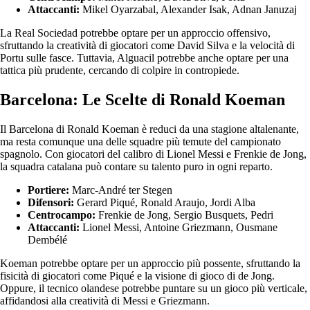
Attaccanti:
Mikel Oyarzabal, Alexander Isak, Adnan Januzaj
La Real Sociedad potrebbe optare per un approccio offensivo,
sfruttando la creatività di giocatori come David Silva e la velocità di
Portu sulle fasce. Tuttavia, Alguacil potrebbe anche optare per una
tattica più prudente, cercando di colpire in contropiede.
Barcelona: Le Scelte di Ronald Koeman
Il Barcelona di Ronald Koeman è reduci da una stagione altalenante,
ma resta comunque una delle squadre più temute del campionato
spagnolo. Con giocatori del calibro di Lionel Messi e Frenkie de Jong,
la squadra catalana può contare su talento puro in ogni reparto.
Portiere:
Marc-André ter Stegen
Difensori:
Gerard Piqué, Ronald Araujo, Jordi Alba
Centrocampo:
Frenkie de Jong, Sergio Busquets, Pedri
Attaccanti:
Lionel Messi, Antoine Griezmann, Ousmane
Dembélé
Koeman potrebbe optare per un approccio più possente, sfruttando la
fisicità di giocatori come Piqué e la visione di gioco di de Jong.
Oppure, il tecnico olandese potrebbe puntare su un gioco più verticale,
affidandosi alla creatività di Messi e Griezmann.