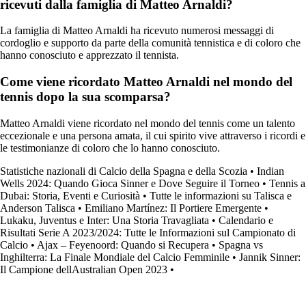
ricevuti dalla famiglia di Matteo Arnaldi?
La famiglia di Matteo Arnaldi ha ricevuto numerosi messaggi di
cordoglio e supporto da parte della comunità tennistica e di coloro che
hanno conosciuto e apprezzato il tennista.
Come viene ricordato Matteo Arnaldi nel mondo del
tennis dopo la sua scomparsa?
Matteo Arnaldi viene ricordato nel mondo del tennis come un talento
eccezionale e una persona amata, il cui spirito vive attraverso i ricordi e
le testimonianze di coloro che lo hanno conosciuto.
Statistiche nazionali di Calcio della Spagna e della Scozia
•
Indian
Wells 2024: Quando Gioca Sinner e Dove Seguire il Torneo
•
Tennis a
Dubai: Storia, Eventi e Curiosità
•
Tutte le informazioni su Talisca e
Anderson Talisca
•
Emiliano Martínez: Il Portiere Emergente
•
Lukaku, Juventus e Inter: Una Storia Travagliata
•
Calendario e
Risultati Serie A 2023/2024: Tutte le Informazioni sul Campionato di
Calcio
•
Ajax – Feyenoord: Quando si Recupera
•
Spagna vs
Inghilterra: La Finale Mondiale del Calcio Femminile
•
Jannik Sinner:
Il Campione dellAustralian Open 2023
•