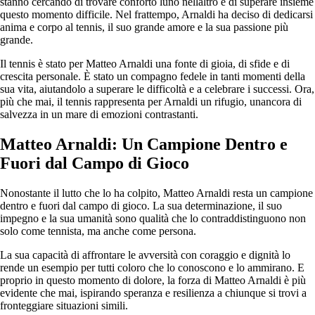
stanno cercando di trovare conforto luno nellaltro e di superare insieme
questo momento difficile. Nel frattempo, Arnaldi ha deciso di dedicarsi
anima e corpo al tennis, il suo grande amore e la sua passione più
grande.
Il tennis è stato per Matteo Arnaldi una fonte di gioia, di sfide e di
crescita personale. È stato un compagno fedele in tanti momenti della
sua vita, aiutandolo a superare le difficoltà e a celebrare i successi. Ora,
più che mai, il tennis rappresenta per Arnaldi un rifugio, unancora di
salvezza in un mare di emozioni contrastanti.
Matteo Arnaldi: Un Campione Dentro e
Fuori dal Campo di Gioco
Nonostante il lutto che lo ha colpito, Matteo Arnaldi resta un campione
dentro e fuori dal campo di gioco. La sua determinazione, il suo
impegno e la sua umanità sono qualità che lo contraddistinguono non
solo come tennista, ma anche come persona.
La sua capacità di affrontare le avversità con coraggio e dignità lo
rende un esempio per tutti coloro che lo conoscono e lo ammirano. E
proprio in questo momento di dolore, la forza di Matteo Arnaldi è più
evidente che mai, ispirando speranza e resilienza a chiunque si trovi a
fronteggiare situazioni simili.