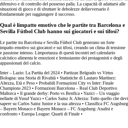
difensivo e di controllo del possesso palla. La capacità di adattarsi alle
situazioni di gioco e di sfruttare le debolezze dellavversario è
fondamentale per raggiungere il successo.
Qual è limpatto emotivo che le partite tra Barcelona e
Sevilla Fútbol Club hanno sui giocatori e sui tifosi?
Le partite tra Barcelona e Sevilla Fútbol Club generano un forte
impatto emotivo sui giocatori e sui tifosi, creando un clima di tensione
e passione intenso. Limportanza di questi incontri nel calendario
calcistico alimenta le emozioni e lentusiasmo dei protagonisti e degli
appassionati del calcio.
Inter – Lazio: La Partita del 2024
•
Partizan Belgrado vs Virtus
Bologna: una Storia di Rivalità
•
Statistiche di Lautaro Martínez:
Altezza, Età e Peso
•
Probabili Formazioni City vs Inter: Finale
Champions 2023
•
Formazioni Barcelona – Real Club Deportivo
Mallorca
•
Il grande derby: Porto vs Benfica
•
Yazici – Un viaggio
nellarte di Yusuf Yazıcı
•
Carlos Sainz Jr. Altezza: Tutto quello che devi
sapere su Carlos Sainz Junior e la sua altezza
•
Classifica FC Augsburg
– Bayern Monaco e Bayern Monaco – FC Augsburg: Analisi e
confronto
•
Europa League: Quarti di Finale
•