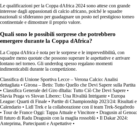
Le qualificazioni per la Coppa dAfrica 2024 sono attese con grande
interesse dagli appassionati di calcio africano, poiché le squadre
nazionali si sfideranno per guadagnare un posto nel prestigioso torneo
continentale e dimostrare il proprio valore.
Quali sono le possibili sorprese che potrebbero
emergere durante la Coppa dAfrica?
La Coppa dAfrica è nota per le sorprese e le imprevedibilità, con
squadre meno quotate che possono superare le aspettative e arrivare
lontano nel torneo. Gli underdog spesso regalano momenti
indimenticabili durante la competizione.
Classifica di Unione Sportiva Lecce – Verona Calcio: Analisi
dettagliata
•
Girona – Betis: Tutto Quello che Devi Sapere sulla Partita
•
Classifica Generale del Giro dItalia: Tutto Ciò Che Devi Sapere
•
Slavia Praga vs Slovan Liberec: Una Rivalità Intrigante
•
Europa
League: Quarti di Finale
•
Partite di Championship 2023/24: Risultati e
Calendario
•
Lidl Trek e la collaborazione con il team Trek-Segafredo
•
Tour de France Oggi: Tappa Attuale e Vincitore
•
Dragusin al Genoa:
Il futuro di Radu Dragusin con la maglia rossoblù
•
Il Dakar 2024:
Anteprima, Partecipanti e Aspettative
•