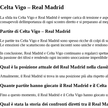
Celta Vigo – Real Madrid
La sfida tra Celta Vigo e Real Madrid è sempre carica di tensione e aspe
consapevoli dellimportanza di ogni scontro diretto e si preparano al meg
Partite di Celta Vigo – Real Madrid
Le partite tra Celta Vigo e Real Madrid sono spesso ricche di colpi di sce
Le emozioni che scaturiscono da questi incontri sono uniche e rendono a
In conclusione, Real Madrid e Celta Vigo continuano a regalarci spettaco
la passione dei tifosi e rendendo ogni incontro unoccasione imperdibile 
Qual è la posizione attuale del Real Madrid nella classi
Attualmente, il Real Madrid si trova in una posizione più alta rispetto a
Quante partite hanno giocato il Real Madrid e il Celta
Fino a questo momento, il Real Madrid e il Celta Vigo hanno giocato un t
Qual è stata la storia dei confronti diretti tra il Real M