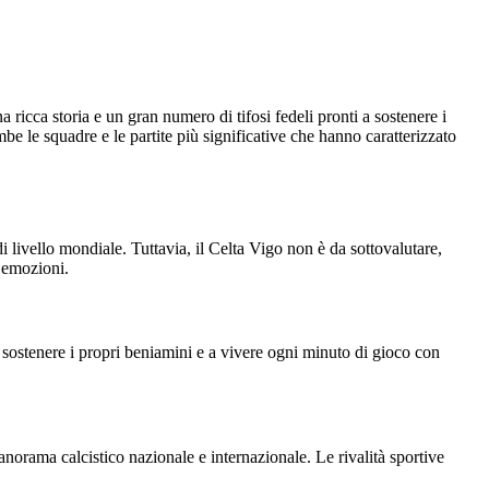
ricca storia e un gran numero di tifosi fedeli pronti a sostenere i
mbe le squadre e le partite più significative che hanno caratterizzato
i livello mondiale. Tuttavia, il Celta Vigo non è da sottovalutare,
 emozioni.
a sostenere i propri beniamini e a vivere ogni minuto di gioco con
norama calcistico nazionale e internazionale. Le rivalità sportive