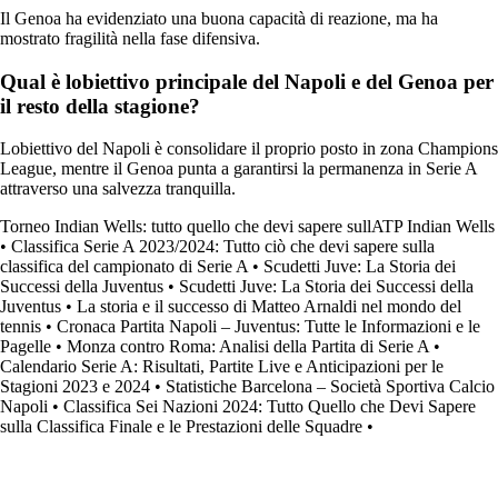
Il Genoa ha evidenziato una buona capacità di reazione, ma ha
mostrato fragilità nella fase difensiva.
Qual è lobiettivo principale del Napoli e del Genoa per
il resto della stagione?
Lobiettivo del Napoli è consolidare il proprio posto in zona Champions
League, mentre il Genoa punta a garantirsi la permanenza in Serie A
attraverso una salvezza tranquilla.
Torneo Indian Wells: tutto quello che devi sapere sullATP Indian Wells
•
Classifica Serie A 2023/2024: Tutto ciò che devi sapere sulla
classifica del campionato di Serie A
•
Scudetti Juve: La Storia dei
Successi della Juventus
•
Scudetti Juve: La Storia dei Successi della
Juventus
•
La storia e il successo di Matteo Arnaldi nel mondo del
tennis
•
Cronaca Partita Napoli – Juventus: Tutte le Informazioni e le
Pagelle
•
Monza contro Roma: Analisi della Partita di Serie A
•
Calendario Serie A: Risultati, Partite Live e Anticipazioni per le
Stagioni 2023 e 2024
•
Statistiche Barcelona – Società Sportiva Calcio
Napoli
•
Classifica Sei Nazioni 2024: Tutto Quello che Devi Sapere
sulla Classifica Finale e le Prestazioni delle Squadre
•