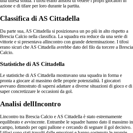
una difesa solida. I tifosi erano ansiosi di vedere i propri giocatori in
azione e di tifare per loro durante la partita.
Classifica di AS Cittadella
Da parte sua, AS Cittadella si posizionava un po più in alto rispetto a
Brescia Calcio nella classifica. La squadra era reduce da una serie di
vittorie e si presentava allincontro con grande determinazione. I tifosi
erano sicuri che AS Cittadella avrebbe dato del filo da torcere a Brescia
Calcio.
Statistiche di AS Cittadella
Le statistiche di AS Cittadella mostravano una squadra in forma e
pronta a giocare al massimo delle proprie potenzialità. I giocatori
avevano dimostrato di sapersi adattare a diverse situazioni di gioco e di
saper concretizzare le occasioni da gol.
Analisi dellIncontro
Lincontro tra Brescia Calcio e AS Cittadella è stato estremamente
equilibrato e avvincente. Entrambe le squadre hanno dato il massimo in
campo, lottando per ogni pallone e cercando di segnare il gol decisivo.
I tifosi sono stati travolti dalle emozioni e hanno sostenuto le proprie