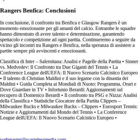
Rangers Benfica: Conclusioni
In conclusione, il confronto tra Benfica e Glasgow Rangers è un
momento emozionante per gli amanti del calcio. Entrambe le squadre
hanno dimostrato di avere talento e determinazione, garantendo
spettacolo e competizione ad ogni partita. Continueremo a seguire da
vicino gli incontri tra Rangers e Benfica, nella speranza di assistere a
partite sempre più avvincenti e emozionanti.
Classifica di Inter – Salernitana: Analisi e Pagelle della Partita
•
Sinner
vs. Medvedev: Il Confronto tra Due Giganti del Tennis
•
La
Conference League dellUEFA: Il Nuovo Scenario Calcistico Europeo
•
Il talento di Christian Maldini e il suo legame con la dinastia dei
Maldini
•
Guida Completa ai Mondiali di Nuoto: Programma, Orari e
Dove Guardare in TV
•
Infortunio Berardi: Aggiornamenti sul
recupero di Domenico Berardi
•
Il confronto tra PSG e Nizza: Analisi
della Classifica
•
Statistiche Giocatore della Partita Clippers –
Milwaukee Bucks e Milwaukee Bucks – Clippers
•
Eurosport Tennis:
Notizie e Aggiornamenti dal Mondo del Tennis
•
La Conference
League dellUEFA: Il Nuovo Scenario Calcistico Europeo
•
webmaster@wastelessmedia.com