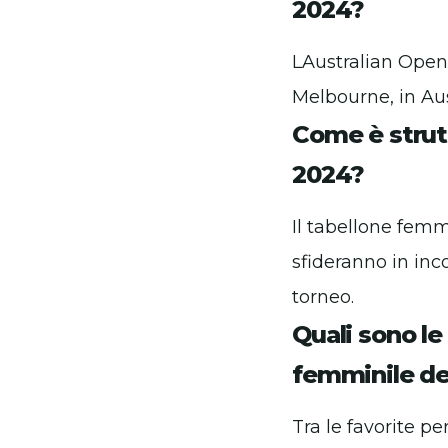
2024?
LAustralian Open 
Melbourne, in Aus
Come è strutt
2024?
Il tabellone femm
sfideranno in inc
torneo.
Quali sono le
femminile de
Tra le favorite p