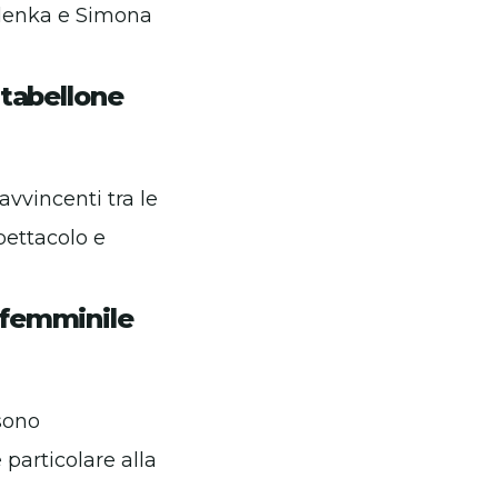
alenka e Simona
 tabellone
vvincenti tra le
pettacolo e
n femminile
sono
 particolare alla