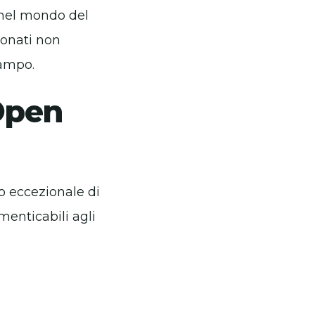
 nel mondo del
ionati non
campo.
 Open
o eccezionale di
menticabili agli