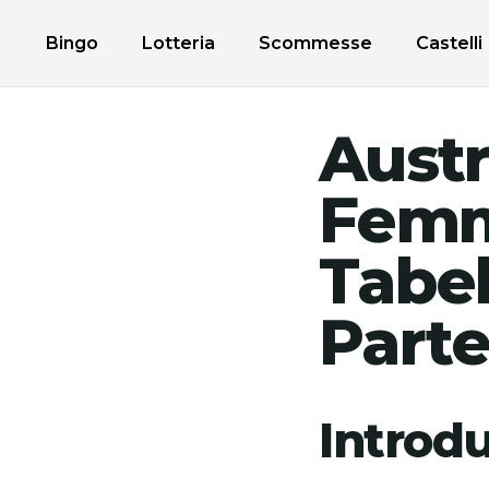
Bingo
Lotteria
Scommesse
Castelli
Austr
Femmi
Tabel
Parte
Introd