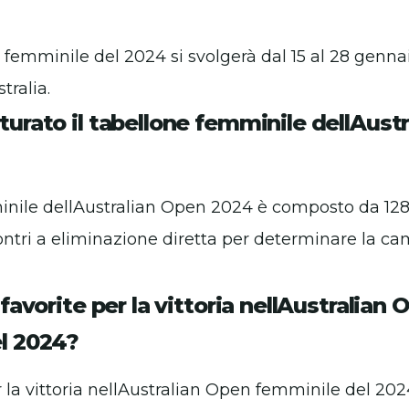
femminile del 2024 si svolgerà dal 15 al 28 genna
tralia.
urato il tabellone femminile dellAust
inile dellAustralian Open 2024 è composto da 128 
ontri a eliminazione diretta per determinare la c
 favorite per la vittoria nellAustralian 
l 2024?
er la vittoria nellAustralian Open femminile del 202