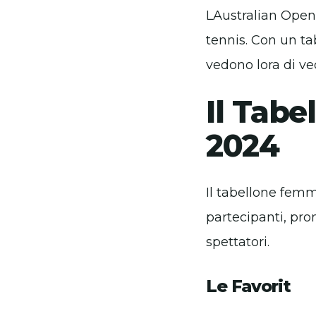
LAustralian Open
tennis. Con un ta
vedono lora di ved
Il Tabe
2024
Il tabellone fem
partecipanti, pron
spettatori.
Le Favorit