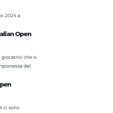
io 2024 a
ralian Open
giocatrici che si
ampionessa del
Open
4 ci sono