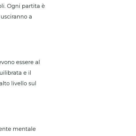
li. Ogni partita è
riusciranno a
devono essere al
librata e il
to livello sul
nente mentale