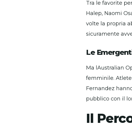
Tra le favorite p
Halep, Naomi Osa
volte la propria 
sicuramente avvers
Le Emergent
Ma lAustralian Op
femminile. Atlet
Fernandez hanno 
pubblico con il lo
Il Perc