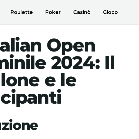
Roulette
Poker
Casinò
Gioco
alian Open
nile 2024: Il
lone e le
cipanti
uzione