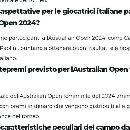
ientale del torneo.
 aspettative per le giocatrici italiane 
n Open 2024?
liane partecipanti allAustralian Open 2024, come Ca
Paolini, puntano a ottenere buoni risultati e a rap
taliano.
ntepremi previsto per lAustralian Open
tale dellAustralian Open femminile del 2024 amm
, con premi in denaro che vengono distribuiti alle g
ance nel torneo.
 caratteristiche peculiari del campo d