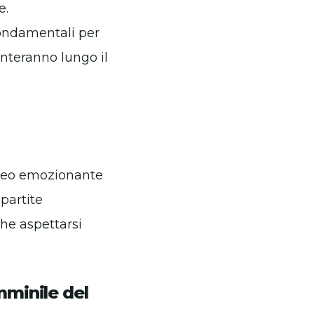
e.
fondamentali per
enteranno lungo il
rneo emozionante
partite
he aspettarsi
mminile del